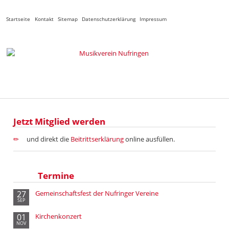
Navigation
Startseite
Kontakt
Sitemap
Datenschutzerklärung
Impressum
überspringen
Jetzt Mitglied werden
und direkt die
Beitrittserklärung
online ausfüllen.
Termine
27
Gemeinschaftsfest der Nufringer Vereine
SEP
01
Kirchenkonzert
NOV