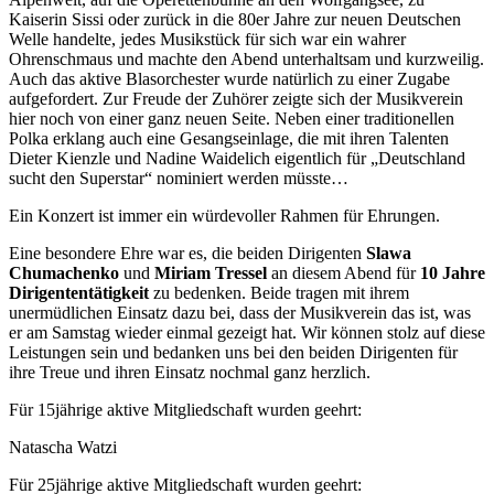
Kaiserin Sissi oder zurück in die 80er Jahre zur neuen Deutschen
Welle handelte, jedes Musikstück für sich war ein wahrer
Ohrenschmaus und machte den Abend unterhaltsam und kurzweilig.
Auch das aktive Blasorchester wurde natürlich zu einer Zugabe
aufgefordert. Zur Freude der Zuhörer zeigte sich der Musikverein
hier noch von einer ganz neuen Seite. Neben einer traditionellen
Polka erklang auch eine Gesangseinlage, die mit ihren Talenten
Dieter Kienzle und Nadine Waidelich eigentlich für „Deutschland
sucht den Superstar“ nominiert werden müsste…
Ein Konzert ist immer ein würdevoller Rahmen für Ehrungen.
Eine besondere Ehre war es, die beiden Dirigenten
Slawa
Chumachenko
und
Miriam
Tressel
an diesem Abend für
10 Jahre
Dirigententätigkeit
zu bedenken. Beide tragen mit ihrem
unermüdlichen Einsatz dazu bei, dass der Musikverein das ist, was
er am Samstag wieder einmal gezeigt hat. Wir können stolz auf diese
Leistungen sein und bedanken uns bei den beiden Dirigenten für
ihre Treue und ihren Einsatz nochmal ganz herzlich.
Für 15jährige aktive Mitgliedschaft wurden geehrt:
Natascha Watzi
Für 25jährige aktive Mitgliedschaft wurden geehrt: