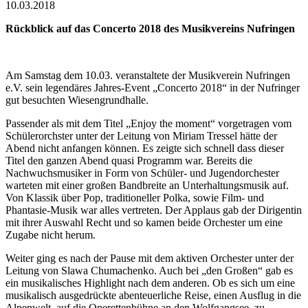
10.03.2018
Rückblick auf das Concerto 2018 des Musikvereins Nufringen
Am Samstag dem 10.03. veranstaltete der Musikverein Nufringen
e.V. sein legendäres Jahres-Event „Concerto 2018“ in der Nufringer
gut besuchten Wiesengrundhalle.
Passender als mit dem Titel „Enjoy the moment“ vorgetragen vom
Schülerorchster unter der Leitung von Miriam Tressel hätte der
Abend nicht anfangen können. Es zeigte sich schnell dass dieser
Titel den ganzen Abend quasi Programm war. Bereits die
Nachwuchsmusiker in Form von Schüler- und Jugendorchester
warteten mit einer großen Bandbreite an Unterhaltungsmusik auf.
Von Klassik über Pop, traditioneller Polka, sowie Film- und
Phantasie-Musik war alles vertreten. Der Applaus gab der Dirigentin
mit ihrer Auswahl Recht und so kamen beide Orchester um eine
Zugabe nicht herum.
Weiter ging es nach der Pause mit dem aktiven Orchester unter der
Leitung von Slawa Chumachenko. Auch bei „den Großen“ gab es
ein musikalisches Highlight nach dem anderen. Ob es sich um eine
musikalisch ausgedrückte abenteuerliche Reise, einen Ausflug in die
Alpenwelt, auf die Operettenbühne an den Wolfgangsee, zu